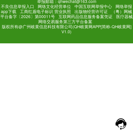
PC Edition
Mobile Editi
增值电信业务经营许可证：
粤
网站备案号：
粤ICP备171
法规和不良信息举报电话：181
网络经营文化许可证：粤网文[2018
举报邮箱：qhwechat@1
不良信息举报入口
网络文化经营单位
中
app下载
工商红盾电子标识
营业执照
出
平台备字〔2026〕第00011号
互联网药品
网络交易服务第三方