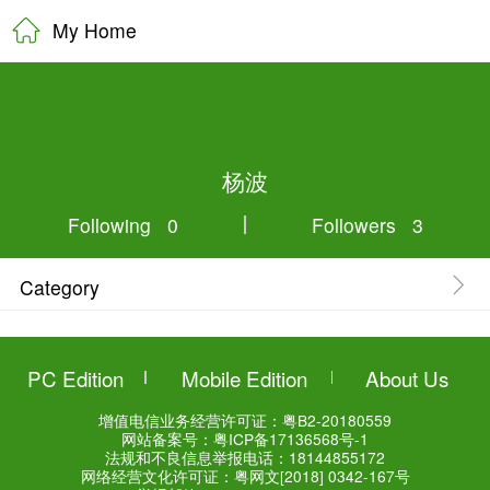
My Home
杨波
Following 0
Category