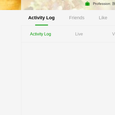
解颊针，学习颊针和使
Profession:
Activity Log
Friends
Like
Activity Log
Live
V