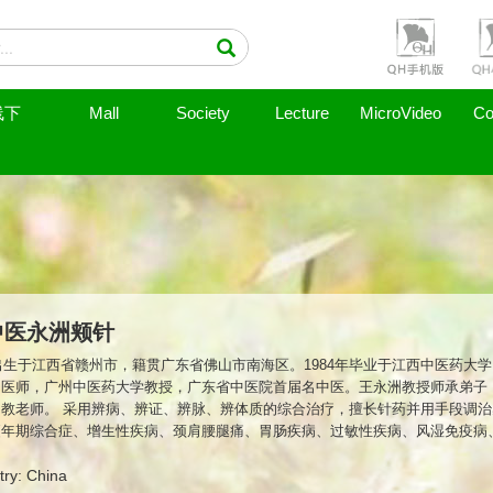
线下
Mall
Society
Lecture
MicroVideo
Co
中医永洲颊针
年出生于江西省赣州市，籍贯广东省佛山市南海区。1984年毕业于江西中医药大
中医师，广州中医药大学教授，广东省中医院首届名中医。王永洲教授师承弟子
教老师。 采用辨病、辨证、辨脉、辨体质的综合治疗，擅长针药并用手段调
更年期综合症、增生性疾病、颈肩腰腿痛、胃肠疾病、过敏性疾病、风湿免疫病
7年，周红老师被颊针神奇的疗效所吸引，自己学习颊针的同时，也希望有更多的
广东省中医院组织了十一期颊针沙龙进行技术交流，沙龙规模逐渐扩大至广东全
try: China