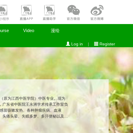
urse
Video
漫绘
Log in
|
Register
学（原为江西中医学院）中医专业。现为
，广东省中医院王永洲学术传承工作室负
治感冒咳嗽发热、各种肿瘤疾病、血液
、头痛头晕、失眠多梦、多汗便秘以及亚
医生们了解和学习这项优秀的治疗技术。
省乃至周边省市，影响了越来越多的医生了