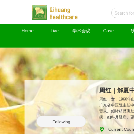
Home
Live
学术会议
Case
周红｜解夏
周红，女，1960
广东省中医院主任
责人。颊针精品班助
病、妇科月经病、
Following
健康状态。 201
2018年以来她在
Current Coun