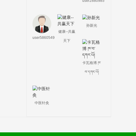
user2880985
孙新光
健康--共赢
user5860549
天下
卡瓦格博 ཁ་
བ་དཀར་པོ།
中医针灸