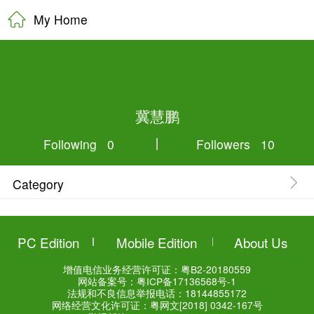
My Home
冀慧鹏
Following 0
Category