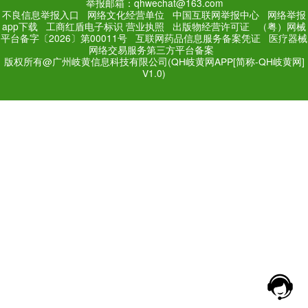
PC Edition
Mobile Editi
增值电信业务经营许可证：
粤
网站备案号：
粤ICP备171
法规和不良信息举报电话：181
网络经营文化许可证：粤网文[2018
举报邮箱：qhwechat@1
不良信息举报入口
网络文化经营单位
中
app下载
工商红盾电子标识
营业执照
出
平台备字〔2026〕第00011号
互联网药品
网络交易服务第三方