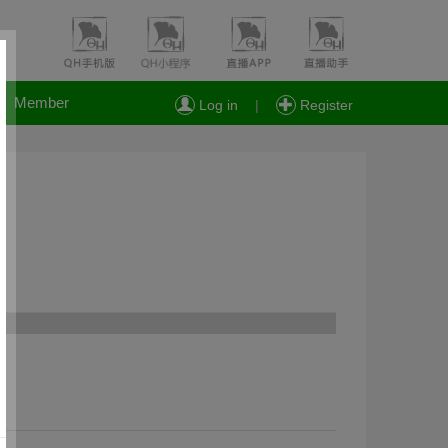
Member
Log in
|
Register