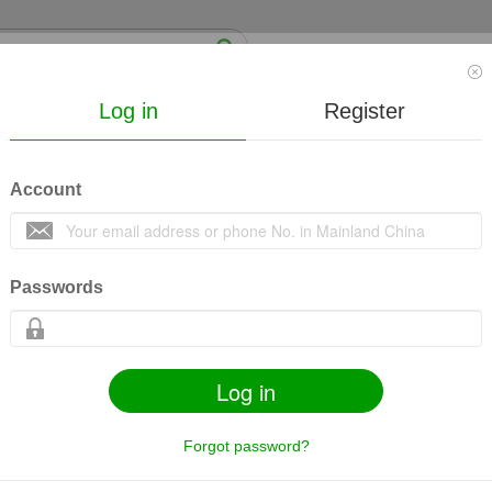
Log in
Register
News
Video
Mall
Course
About us
Account
医治疗视网膜色素变性20年概论
收藏
25
43922
Passwords
Log in
s
Share
Mobile
Related contents
Goods
Forgot password?