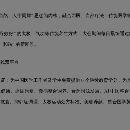
法自然、人宇同辉” 思想为内核，融合西医、自然疗法、传统医
、疗效好” 的太极、气功等传统养生方式，大会期间每日晨练通
、和谐” 的新图景。
实践双平台
：为中国医学工作者及学生免费提供 6 个继续教育学分，为美
健康、癌症康复、慢病整合调养、食药同源发展、AI 中医整
抗衰、抑郁症调理、太极运动处方标准、美容养颜、整合医学英文论