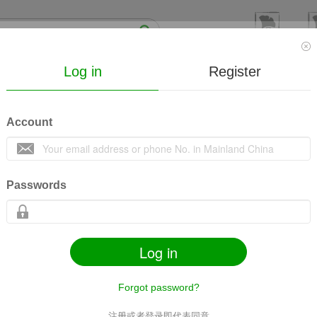
Log in
Register
线下
Mall
Society
Lecture
MicroVideo
Co
Account
合医学大会
收藏
12
112674
Passwords
Log in
Forgot password?
Comments
Share
Mobile
Related content
注册或者登录即代表同意