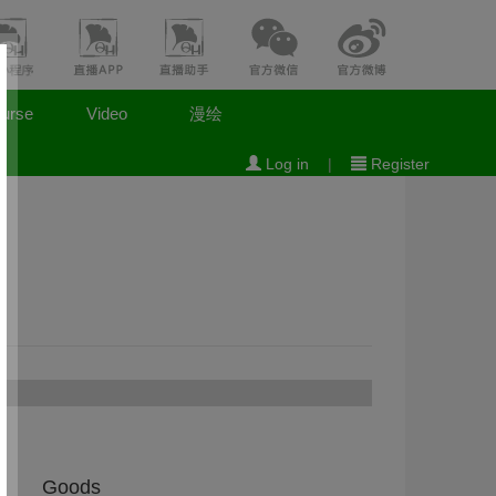
urse
Video
漫绘
Log in
|
Register
s
Goods