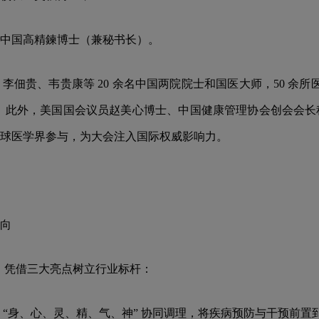
中国高精鍊博士（兼秘书长）。
贵、韦贵康等 20 余名中国两院院士和国医大师，50 余所医学
与。此外，美国国会议员赵美心博士、中国健康管理协会创会会
球医学界参与，为大会注入国际权威影响力。
向
题，凭借三大亮点树立行业标杆：
身、心、灵、精、气、神” 协同调理，将疾病预防与干预前置到 “