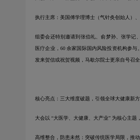
执行主席：美国傅学理博士（气针灸创始人）、
组委会还特别邀请到张伯礼、俞梦孙、张学记、李佃
医疗企业，60 余家国际国内风险投资机构参
发来贺信或祝贺视频，马歇尔院士更亲自号召全
核心亮点：三大维度破题，引领全球大健康新方
大会以 “大医学、大健康、大产业” 为核心主
高维整合，防患未然：突破传统医学局限，推动 “