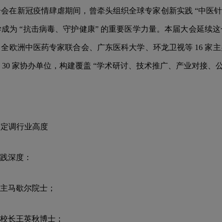
在新冠疫情肆虐期间，曾牵头组织全球专家创新实践 “中医针灸 +
成为 “抗击病毒、守护健康” 的重要医学力量。本届大会延续
全欧洲中医药专家联合会、广东医科大学、环龙卫视等 16 家
30 家协办单位，构建覆盖 “学术研讨、技术推广、产业对接、
容定调行业高度
践深度：
主马歇尔院士；
校长王英秋博士；