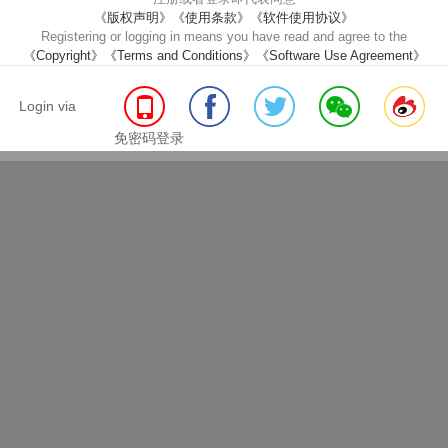
《版权声明》
《使用条款》
《软件使用协议》
Registering or logging in means you have read and agree to the
《Copyright》
《Terms and Conditions》
《Software Use Agreement》
大健康、大产业
Login via
免密码登录