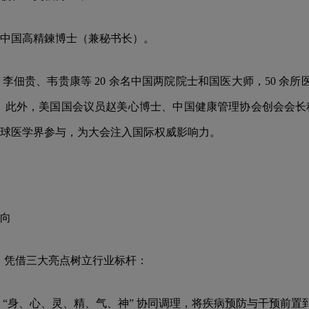
中国高精鍊博士（兼秘书长）。
贵、韦贵康等 20 余名中国两院院士和国医大师，50 余所医学
与。此外，美国国会议员赵美心博士、中国健康管理协会创会会
球医学界参与，为大会注入国际权威影响力。
向
题，凭借三大亮点树立行业标杆：
身、心、灵、精、气、神” 协同调理，将疾病预防与干预前置到 “