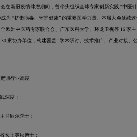
在新冠疫情肆虐期间，曾牵头组织全球专家创新实践 “中医针灸 +
成为 “抗击病毒、守护健康” 的重要医学力量。本届大会延续
全欧洲中医药专家联合会、广东医科大学、环龙卫视等 16 家
30 家协办单位，构建覆盖 “学术研讨、技术推广、产业对接、
容定调行业高度
践深度：
主马歇尔院士；
校长王英秋博士；