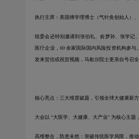
执行主席：美国傅学理博士（气针灸创始人）、
组委会还特别邀请到张伯礼、俞梦孙、张学记、李佃
医疗企业，60 余家国际国内风险投资机构参
发来贺信或祝贺视频，马歇尔院士更亲自号召全
核心亮点：三大维度破题，引领全球大健康新方
大会以 “大医学、大健康、大产业” 为核心主
高维整合，防患未然：突破传统医学局限，推动 “