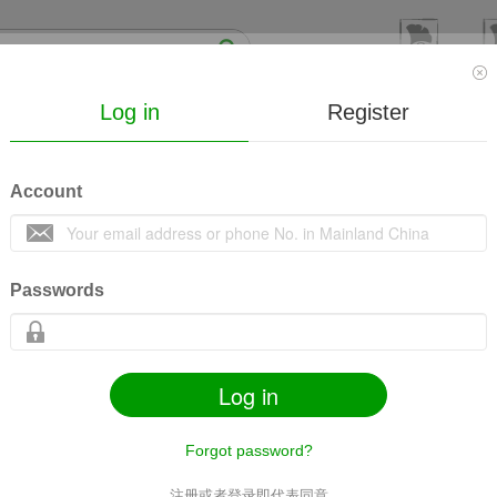
Log in
Register
线下
Mall
Society
Lecture
MicroVideo
Co
Account
合医学大会
收藏
12
112682
Passwords
Log in
Forgot password?
Comments
Share
Mobile
Related content
注册或者登录即代表同意