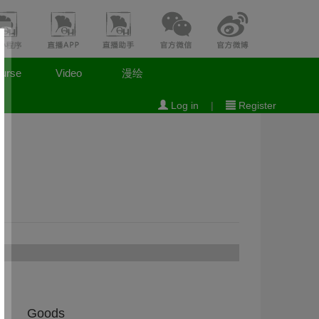
urse
Video
漫绘
Log in
|
Register
s
Goods