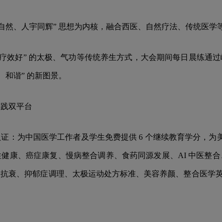
法自然、人宇同辉” 思想为内核，融合西医、自然疗法、传统医
、疗效好” 的太极、气功等传统养生方式，大会期间每日晨练通
、和谐” 的新图景。
实践双平台
：为中国医学工作者及学生免费提供 6 个继续教育学分，为美
健康、癌症康复、慢病整合调养、食药同源发展、AI 中医整
抗衰、抑郁症调理、太极运动处方标准、美容养颜、整合医学英文论