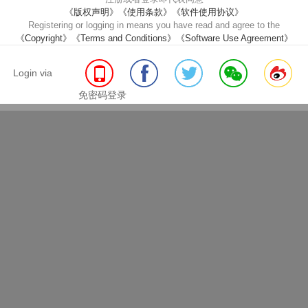
《版权声明》
《使用条款》
《软件使用协议》
Registering or logging in means you have read and agree to the
《Copyright》
《Terms and Conditions》
《Software Use Agreement》
大健康、大产业
Login via
免密码登录